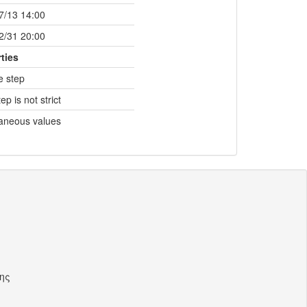
7/13 14:00
2/31 20:00
ties
e step
ep is not strict
taneous values
ης