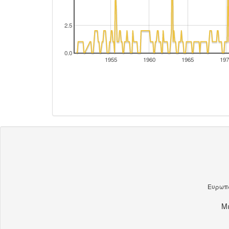
2.5
0.0
1955
1960
1965
197
Ευρωπα
Μ